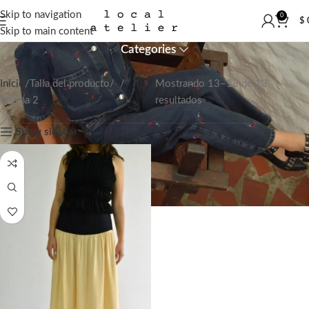
Skip to navigation
0
S
$
Skip to main content
Categories
Inicio
Talla del producto
S
Mostrando 13–13 de 13
Página 2
resultados
Show sidebar